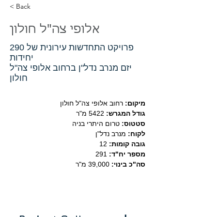
< Back
אלופי צה"ל חולון
פרויקט התחדשות עירונית של 290
יחידות
יזם מנרב נדל"ן ברחוב אלופי צה"ל
חולון
מיקום:
 רחוב אלופי צה"ל חולון
גודל המגרש: 
5422 מ"ר
סטטוס:
 טרום היתרי בניה
לקוח:
 מנרב נדל"ן
גובה קומות: 
12
מספר יח"ד: 
291
סה"כ בינוי:
 39,000 מ"ר