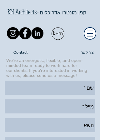
KM Architects
-
קנין מונטרו אדריכלים
צור קשר
Contact
We’re an energetic, flexible, and open-
minded team ready to work hard for
our clients. If you’re interested in working
with us, please send us a message!